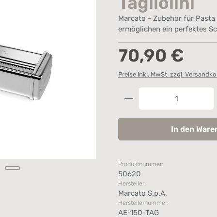
Tagliolini
Marcato - Zubehör für Pasta F
ermöglichen ein perfektes Sc
Regulärer Preis:
70,90 €
Preise inkl. MwSt. zzgl. Versandk
Produkt Anzahl: G
In den Ware
Produktnummer:
50620
Hersteller:
Marcato S.p.A.
Herstellernummer:
AE-150-TAG