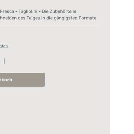
resca - Tagliolini - Die Zubehörteile
hneiden des Teiges in die gängigsten Formate.
osten
ib den gewünschten Wert ein oder benutz
nkorb