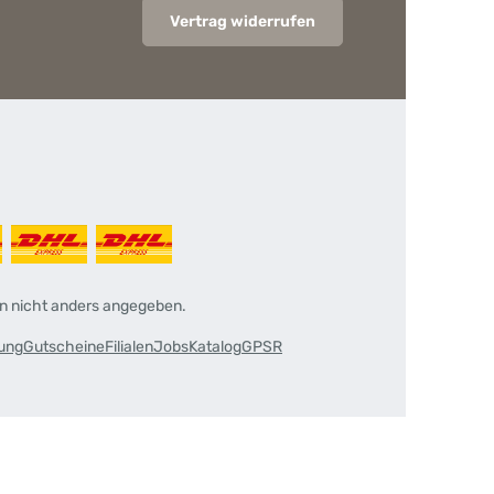
Vertrag widerrufen
 nicht anders angegeben.
rung
Gutscheine
Filialen
Jobs
Katalog
GPSR