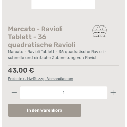
Marcato - Ravioli
Tablett - 36
quadratische Ravioli
Marcato - Ravioli Tablett - 36 quadratische Ravioli -
schnelle und einfache Zubereitung von Ravioli
Regulärer Preis:
43,00 €
Preise inkl. MwSt. zzgl. Versandkosten
Produkt Anzahl: Gib den gewünschten Wert ein od
In den Warenkorb