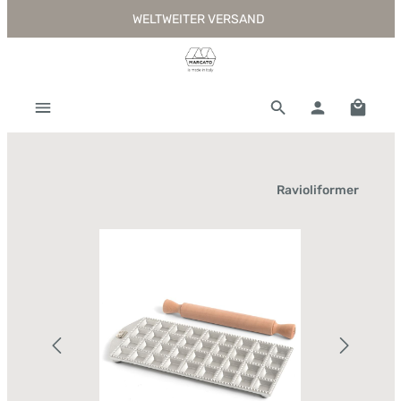
WELTWEITER VERSAND
Zum Hauptinhalt springen
Warenk
Ravioliformer
Bildergalerie überspringen