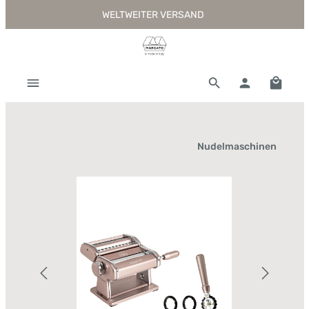
WELTWEITER VERSAND
Zum Hauptinhalt springen
Warenk
Nudelmaschinen
Bildergalerie überspringen