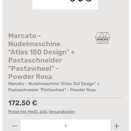
Marcato -
Nudelmaschine
"Atlas 150 Design" +
Pastaschneider
"Pastawheel" -
Powder Rosa
Marcato - Nudelmaschine "Atlas 150 Design" +
Pastaschneider "Pastawheel" - Powder Rosa
Regulärer Preis:
172,50 €
Preise inkl. MwSt. zzgl. Versandkosten
Produkt Anzahl: Gib den gewünschten Wert ein od