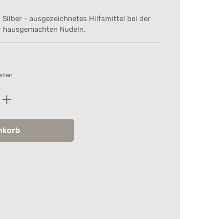
Silber - ausgezeichnetes Hilfsmittel bei der
r hausgemachten Nudeln.
osten
ib den gewünschten Wert ein oder benutz
nkorb