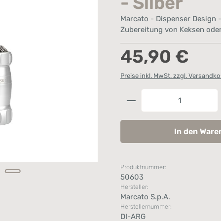
- Silber
Marcato - Dispenser Design - 
Zubereitung von Keksen ode
Regulärer Preis:
45,90 €
Preise inkl. MwSt. zzgl. Versandk
Produkt Anzahl: G
In den Ware
Produktnummer:
50603
Hersteller:
Marcato S.p.A.
Herstellernummer:
DI-ARG