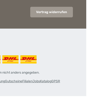
Vertrag widerrufen
 nicht anders angegeben.
rung
Gutscheine
Filialen
Jobs
Katalog
GPSR