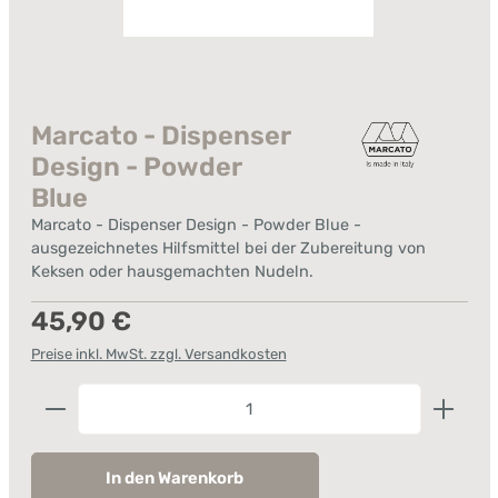
Marcato - Dispenser
Design - Powder
Blue
Marcato - Dispenser Design - Powder Blue -
ausgezeichnetes Hilfsmittel bei der Zubereitung von
Keksen oder hausgemachten Nudeln.
Regulärer Preis:
45,90 €
Preise inkl. MwSt. zzgl. Versandkosten
Produkt Anzahl: Gib den gewünschten Wert ein od
In den Warenkorb