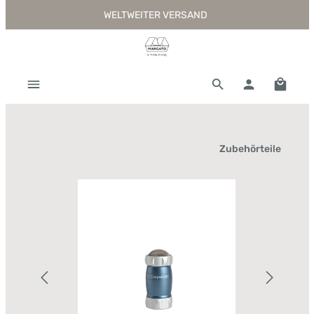
WELTWEITER VERSAND
Zum Hauptinhalt springen
Warenk
Zubehörteile
Bildergalerie überspringen