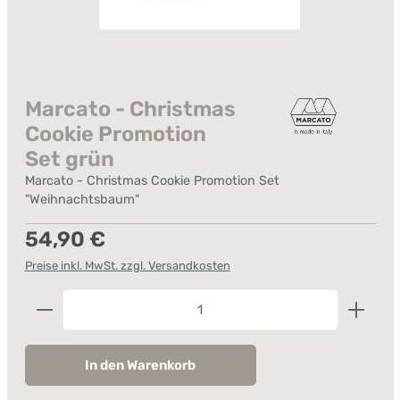
Marcato - Christmas
Cookie Promotion
Set grün
Marcato - Christmas Cookie Promotion Set
"Weihnachtsbaum"
Regulärer Preis:
54,90 €
Preise inkl. MwSt. zzgl. Versandkosten
Produkt Anzahl: Gib den gewünschten Wert ein od
In den Warenkorb