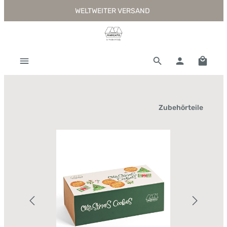
WELTWEITER VERSAND
Zum Hauptinhalt springen
Warenk
Zubehörteile
Bildergalerie überspringen