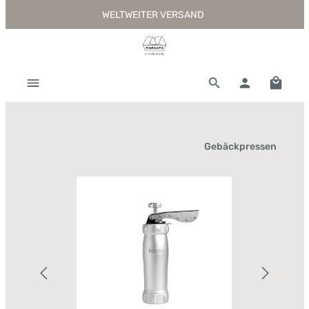
WELTWEITER VERSAND
Zum Hauptinhalt springen
Warenk
Gebäckpressen
Bildergalerie überspringen