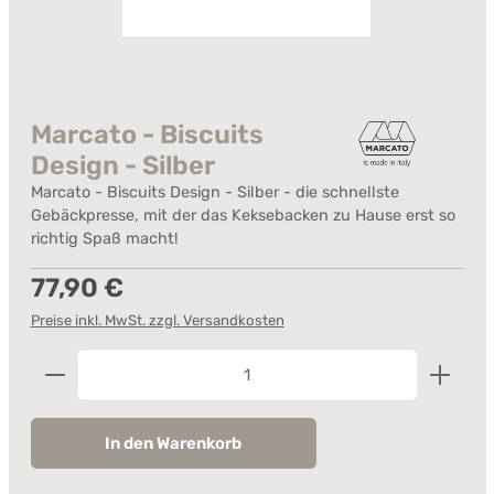
Marcato - Biscuits
Design - Silber
Marcato - Biscuits Design - Silber - die schnellste
Gebäckpresse, mit der das Keksebacken zu Hause erst so
richtig Spaß macht!
Regulärer Preis:
77,90 €
Preise inkl. MwSt. zzgl. Versandkosten
Produkt Anzahl: Gib den gewünschten Wert ein od
In den Warenkorb