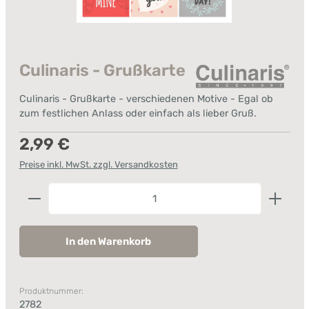
Culinaris - Grußkarte
Culinaris - Grußkarte - verschiedenen Motive - Egal ob
zum festlichen Anlass oder einfach als lieber Gruß.
Regulärer Preis:
2,99 €
Preise inkl. MwSt. zzgl. Versandkosten
Produkt Anzahl: Gib den gewünschten Wert ein od
In den Warenkorb
Produktnummer:
2782