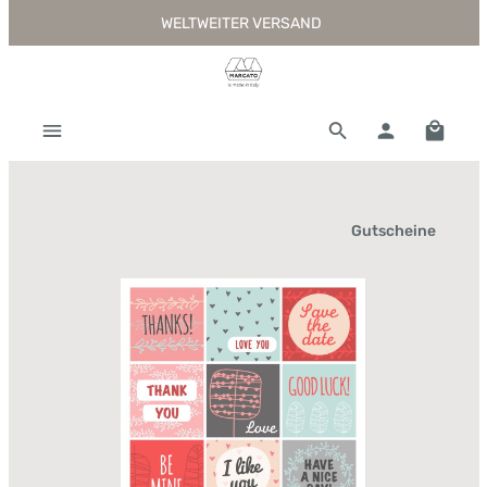
WELTWEITER VERSAND
Zum Hauptinhalt springen
Warenk
Gutscheine
Bildergalerie überspringen